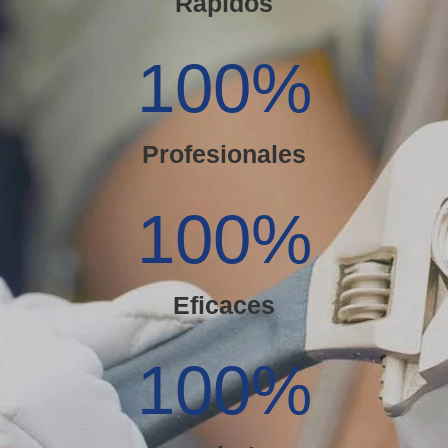
Rápidos
100
%
Profesionales
100
%
Eficaces
100
%